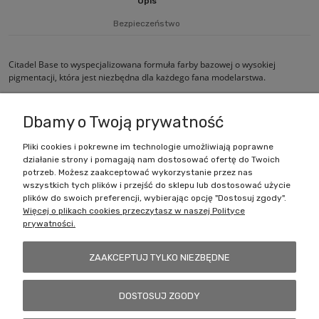
Opis
Bezpieczeństwo
Citadel Base to wyspecjalizowana formuła farby bazowej o wysokiej
pigmentacji, która jest niezbędna dla każdego fana modelarstwa.
Wielkość pojemnika: 12ml
Dbamy o Twoją prywatność
Pliki cookies i pokrewne im technologie umożliwiają poprawne
działanie strony i pomagają nam dostosować ofertę do Twoich
Zakupy
potrzeb. Możesz zaakceptować wykorzystanie przez nas
wszystkich tych plików i przejść do sklepu lub dostosować użycie
Pomoc
plików do swoich preferencji, wybierając opcję "Dostosuj zgody".
Więcej o plikach cookies przeczytasz w naszej Polityce
prywatności.
Moje konto
ZAAKCEPTUJ TYLKO NIEZBĘDNE
Informacje
DOSTOSUJ ZGODY