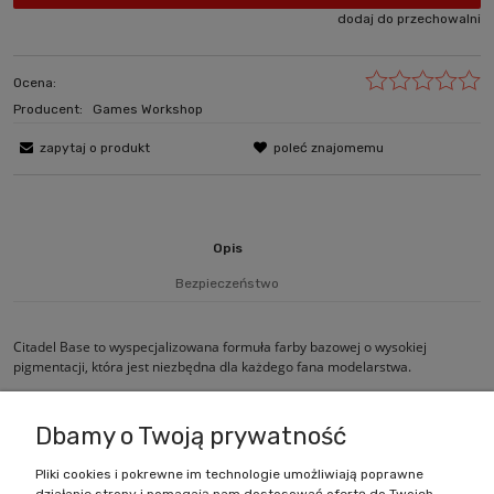
dodaj do przechowalni
Ocena:
Producent:
Games Workshop
zapytaj o produkt
poleć znajomemu
Opis
Bezpieczeństwo
Citadel Base to wyspecjalizowana formuła farby bazowej o wysokiej
pigmentacji, która jest niezbędna dla każdego fana modelarstwa.
Wielkość pojemnika: 12ml
Dbamy o Twoją prywatność
Pliki cookies i pokrewne im technologie umożliwiają poprawne