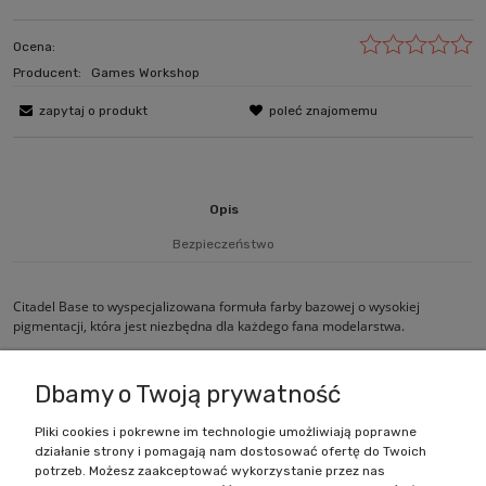
Ocena:
Producent:
Games Workshop
zapytaj o produkt
poleć znajomemu
Opis
Bezpieczeństwo
Citadel Base to wyspecjalizowana formuła farby bazowej o wysokiej
pigmentacji, która jest niezbędna dla każdego fana modelarstwa.
Wielkość pojemnika: 12ml
Dbamy o Twoją prywatność
Pliki cookies i pokrewne im technologie umożliwiają poprawne
działanie strony i pomagają nam dostosować ofertę do Twoich
Zakupy
potrzeb. Możesz zaakceptować wykorzystanie przez nas