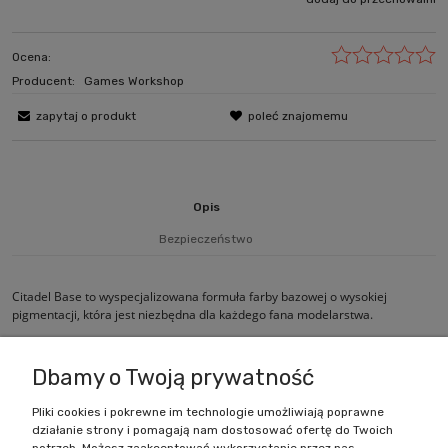
Ocena:
Producent:
Games Workshop
zapytaj o produkt
poleć znajomemu
Opis
Bezpieczeństwo
Citadel Base to wyspecjalizowana formuła farby bazowej o wysokiej
pigmentacji, która jest niezbędna dla każdego fana modelarstwa.
Wielkość pojemnika: 12ml
Dbamy o Twoją prywatność
Pliki cookies i pokrewne im technologie umożliwiają poprawne
działanie strony i pomagają nam dostosować ofertę do Twoich
Zakupy