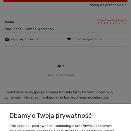
dodaj do przechowalni
Ocena:
Producent:
Games Workshop
zapytaj o produkt
poleć znajomemu
Opis
Bezpieczeństwo
Citadel Base to wyspecjalizowana formuła farby bazowej o wysokiej
pigmentacji, która jest niezbędna dla każdego fana modelarstwa.
Wielkość pojemnika: 12ml
Dbamy o Twoją prywatność
Pliki cookies i pokrewne im technologie umożliwiają poprawne