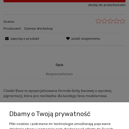
dodaj do przechowalni
Ocena:
Producent:
Games Workshop
zapytaj o produkt
poleć znajomemu
Opis
Bezpieczeństwo
Citadel Base to wyspecjalizowana formuła farby bazowej o wysokiej
pigmentacji, która jest niezbędna dla każdego fana modelarstwa.
Wielkość pojemnika: 12ml
Dbamy o Twoją prywatność
Pliki cookies i pokrewne im technologie umożliwiają poprawne