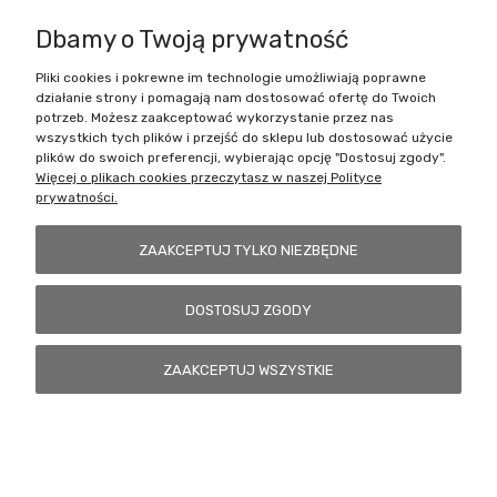
Citadel 50 mm i trzy małe podstawki latające Citadel.
Dbamy o Twoją prywatność
Pliki cookies i pokrewne im technologie umożliwiają poprawne
działanie strony i pomagają nam dostosować ofertę do Twoich
Zakupy
potrzeb. Możesz zaakceptować wykorzystanie przez nas
wszystkich tych plików i przejść do sklepu lub dostosować użycie
Pomoc
plików do swoich preferencji, wybierając opcję "Dostosuj zgody".
Więcej o plikach cookies przeczytasz w naszej Polityce
prywatności.
Moje konto
ZAAKCEPTUJ TYLKO NIEZBĘDNE
Informacje
DOSTOSUJ ZGODY
Battlecult | ul. Benedykta Dybowskiego 45/7, 41-208 Sosnowiec, woj.
ZAAKCEPTUJ WSZYSTKIE
śląskie | Email:
kontakt@battlecult.pl
Tel.:
669966242
| NIP:
6443563610 REGON: 520502331
POKAŻ PEŁNĄ WERSJĘ STRONY
Sklep internetowy Shoper.pl