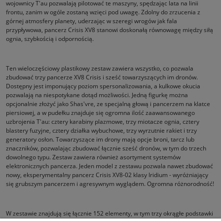
wojownicy T'au pozwalają pilotować te maszyny, spędzając lata na linii
frontu, zanim w ogóle zostaną wzięci pod uwagę. Zdolny do zrzucenia z
górnej atmosfery planety, uderzając w szeregi wrogów jak fala
przypływowa, pancerz Crisis XV8 stanowi doskonałą równowagę między siłą
ognia, szybkością i odpornością.
Ten wieloczęściowy plastikowy zestaw zawiera wszystko, co pozwala
zbudować trzy pancerze XV8 Crisis i sześć towarzyszących im dronów.
Dostępny jest imponujący poziom spersonalizowania, a kulkowe okucia
pozwalają na niespotykane dotąd możliwości. Jedną figurkę można
opcjonalnie złożyć jako Shas'vre, ze specjalną głową i pancerzem na klatce
piersiowej, a w pudełku znajduje się ogromna ilość zaawansowanego
uzbrojenia T'au: cztery karabiny plazmowe, trzy miotacze ognia, cztery
blastery fuzyjne, cztery działka wybuchowe, trzy wyrzutnie rakiet i trzy
generatory osłon. Towarzyszące im drony mają opcje broni, tarcz lub
znaczników, pozwalając zbudować łącznie sześć dronów, w tym do trzech
dowolnego typu. Zestaw zawiera również asortyment systemów
elektronicznych pancerza. Jeden model z zestawu pozwala nawet zbudować
nowy, eksperymentalny pancerz Crisis XV8-02 klasy Iridium - wyróżniający
się grubszym pancerzem i agresywnym wyglądem. Ogromna różnorodność!
W zestawie znajdują się łącznie 152 elementy, w tym trzy okrągłe podstawki