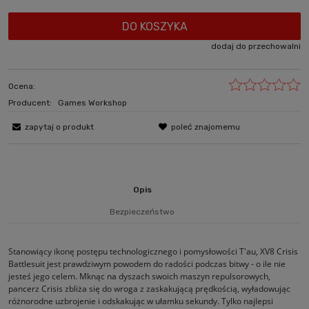
DO KOSZYKA
dodaj do przechowalni
Ocena:
Producent:
Games Workshop
zapytaj o produkt
poleć znajomemu
Opis
Bezpieczeństwo
Stanowiący ikonę postępu technologicznego i pomysłowości T'au, XV8 Crisis
Battlesuit jest prawdziwym powodem do radości podczas bitwy - o ile nie
jesteś jego celem. Mknąc na dyszach swoich maszyn repulsorowych,
pancerz Crisis zbliża się do wroga z zaskakującą prędkością, wyładowując
różnorodne uzbrojenie i odskakując w ułamku sekundy. Tylko najlepsi