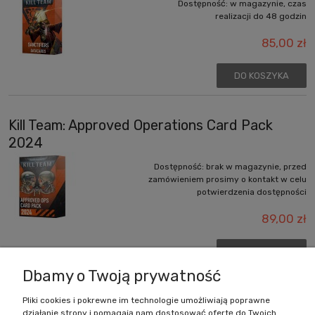
Dostępność:
w magazynie, czas
realizacji do 48 godzin
85,00 zł
DO KOSZYKA
Kill Team: Approved Operations Card Pack
2024
Dostępność:
brak w magazynie, przed
zamówieniem prosimy o kontakt w celu
potwierdzenia dostępności
89,00 zł
DO KOSZYKA
Dbamy o Twoją prywatność
Pliki cookies i pokrewne im technologie umożliwiają poprawne
działanie strony i pomagają nam dostosować ofertę do Twoich