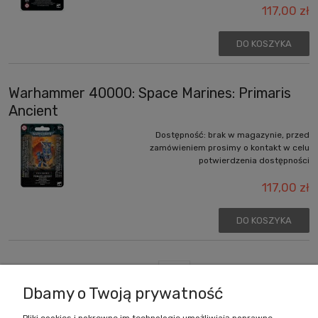
117,00 zł
DO KOSZYKA
Warhammer 40000: Space Marines: Primaris
Ancient
Dostępność:
brak w magazynie, przed
zamówieniem prosimy o kontakt w celu
potwierdzenia dostępności
117,00 zł
DO KOSZYKA
«
1
2
3
4
»
Dbamy o Twoją prywatność