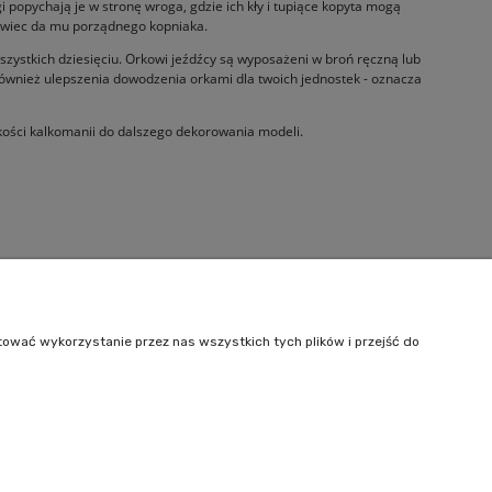
i popychają je w stronę wroga, gdzie ich kły i tupiące kopyta mogą
howiec da mu porządnego kopniaka.
wszystkich dziesięciu. Orkowi jeźdźcy są wyposażeni w broń ręczną lub
ównież ulepszenia dowodzenia orkami dla twoich jednostek - oznacza
kości kalkomanii do dalszego dekorowania modeli.
Informacje
O nas
tować wykorzystanie przez nas wszystkich tych plików i przejść do
Kontakt
242
| NIP: 6443563610 REGON: 520502331