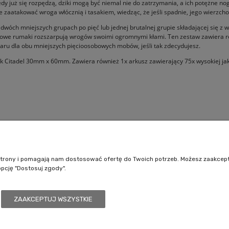
dy już się rozpędzą, dziki mogą być niemal nie do zatrzymania, a ich potężne nog
e zaatakować wroga włócznią i tasakiem, wiedząc, że jeśli spadnie, jego wierzc
dwóch mniejszych grupach po pięć lub jednej brutalnej grupie składającej się z 
bojowe rumaki rozszarpują wrogów swoimi ogromnymi kłami. Ten zestaw zawiera r
daru dla obu mniejszych pięcioosobowych mobów, jeśli tak zdecydujesz.
k Citadel 30mm x 60mm. Zawiera również 1x arkusz zawierający 75x wysokiej ja
Pomoc
Moje konto
Jak kupować?
Logowanie
e strony i pomagają nam dostosować ofertę do Twoich potrzeb. Możesz zaakcep
Polityka prywatności
Moje zamówienia
opcję "Dostosuj zgody".
Regulamin sklepu
Przechowalnia
Ustawienia konta
ZAAKCEPTUJ WSZYSTKIE
/7, 41-208 Sosnowiec, woj. śląskie | Email:
kontakt@battlecult.pl
Tel.:
669966