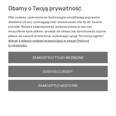
Dbamy o Twoją prywatność
Pliki cookies i pokrewne im technologie umożliwiają poprawne
Battlecult | ul. Benedykta Dybowskiego 45/7, 41-208 Sosnowiec, woj.
działanie strony i pomagają nam dostosować ofertę do Twoich
śląskie | Email:
kontakt@battlecult.pl
Tel.:
669966242
| NIP:
potrzeb. Możesz zaakceptować wykorzystanie przez nas
6443563610 REGON: 520502331
wszystkich tych plików i przejść do sklepu lub dostosować użycie
plików do swoich preferencji, wybierając opcję "Dostosuj zgody".
POKAŻ PEŁNĄ WERSJĘ STRONY
Więcej o plikach cookies przeczytasz w naszej Polityce
prywatności.
Sklep internetowy Shoper.pl
ZAAKCEPTUJ TYLKO NIEZBĘDNE
DOSTOSUJ ZGODY
ZAAKCEPTUJ WSZYSTKIE