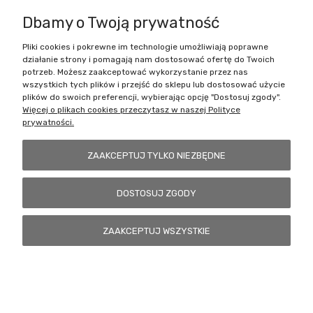
Dbamy o Twoją prywatność
Pliki cookies i pokrewne im technologie umożliwiają poprawne
Battlecult | ul. Benedykta Dybowskiego 45/7, 41-208 Sosnowiec, woj.
działanie strony i pomagają nam dostosować ofertę do Twoich
śląskie | Email:
kontakt@battlecult.pl
Tel.:
669966242
| NIP:
potrzeb. Możesz zaakceptować wykorzystanie przez nas
6443563610 REGON: 520502331
wszystkich tych plików i przejść do sklepu lub dostosować użycie
plików do swoich preferencji, wybierając opcję "Dostosuj zgody".
POKAŻ PEŁNĄ WERSJĘ STRONY
Więcej o plikach cookies przeczytasz w naszej Polityce
prywatności.
Sklep internetowy Shoper.pl
ZAAKCEPTUJ TYLKO NIEZBĘDNE
DOSTOSUJ ZGODY
ZAAKCEPTUJ WSZYSTKIE