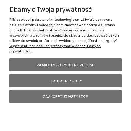
Dbamy o Twoją prywatność
Pliki cookies i pokrewne im technologie umożliwiają poprawne
Battlecult | ul. Benedykta Dybowskiego 45/7, 41-208 Sosnowiec, woj.
działanie strony i pomagają nam dostosować ofertę do Twoich
śląskie | Email:
kontakt@battlecult.pl
Tel.:
669966242
| NIP:
potrzeb. Możesz zaakceptować wykorzystanie przez nas
6443563610 REGON: 520502331
wszystkich tych plików i przejść do sklepu lub dostosować użycie
plików do swoich preferencji, wybierając opcję "Dostosuj zgody".
POKAŻ PEŁNĄ WERSJĘ STRONY
Więcej o plikach cookies przeczytasz w naszej Polityce
prywatności.
Sklep internetowy Shoper.pl
ZAAKCEPTUJ TYLKO NIEZBĘDNE
DOSTOSUJ ZGODY
ZAAKCEPTUJ WSZYSTKIE