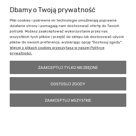
Dbamy o Twoją prywatność
Pliki cookies i pokrewne im technologie umożliwiają poprawne
Battlecult | ul. Benedykta Dybowskiego 45/7, 41-208 Sosnowiec, woj.
działanie strony i pomagają nam dostosować ofertę do Twoich
śląskie | Email:
kontakt@battlecult.pl
Tel.:
669966242
| NIP:
potrzeb. Możesz zaakceptować wykorzystanie przez nas
6443563610 REGON: 520502331
wszystkich tych plików i przejść do sklepu lub dostosować użycie
plików do swoich preferencji, wybierając opcję "Dostosuj zgody".
POKAŻ PEŁNĄ WERSJĘ STRONY
Więcej o plikach cookies przeczytasz w naszej Polityce
prywatności.
Sklep internetowy Shoper.pl
ZAAKCEPTUJ TYLKO NIEZBĘDNE
DOSTOSUJ ZGODY
ZAAKCEPTUJ WSZYSTKIE