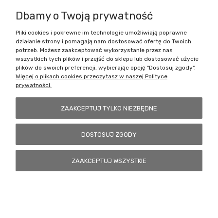
Dbamy o Twoją prywatność
Pliki cookies i pokrewne im technologie umożliwiają poprawne
Battlecult | ul. Benedykta Dybowskiego 45/7, 41-208 Sosnowiec, woj.
działanie strony i pomagają nam dostosować ofertę do Twoich
śląskie | Email:
kontakt@battlecult.pl
Tel.:
669966242
| NIP:
potrzeb. Możesz zaakceptować wykorzystanie przez nas
6443563610 REGON: 520502331
wszystkich tych plików i przejść do sklepu lub dostosować użycie
plików do swoich preferencji, wybierając opcję "Dostosuj zgody".
POKAŻ PEŁNĄ WERSJĘ STRONY
Więcej o plikach cookies przeczytasz w naszej Polityce
prywatności.
Sklep internetowy Shoper.pl
ZAAKCEPTUJ TYLKO NIEZBĘDNE
DOSTOSUJ ZGODY
ZAAKCEPTUJ WSZYSTKIE