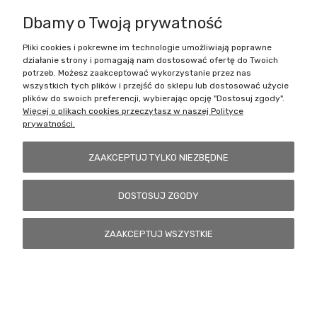
Dbamy o Twoją prywatność
Pliki cookies i pokrewne im technologie umożliwiają poprawne
Battlecult | ul. Benedykta Dybowskiego 45/7, 41-208 Sosnowiec, woj.
działanie strony i pomagają nam dostosować ofertę do Twoich
śląskie | Email:
kontakt@battlecult.pl
Tel.:
669966242
| NIP:
potrzeb. Możesz zaakceptować wykorzystanie przez nas
6443563610 REGON: 520502331
wszystkich tych plików i przejść do sklepu lub dostosować użycie
plików do swoich preferencji, wybierając opcję "Dostosuj zgody".
POKAŻ PEŁNĄ WERSJĘ STRONY
Więcej o plikach cookies przeczytasz w naszej Polityce
prywatności.
Sklep internetowy Shoper.pl
ZAAKCEPTUJ TYLKO NIEZBĘDNE
DOSTOSUJ ZGODY
ZAAKCEPTUJ WSZYSTKIE