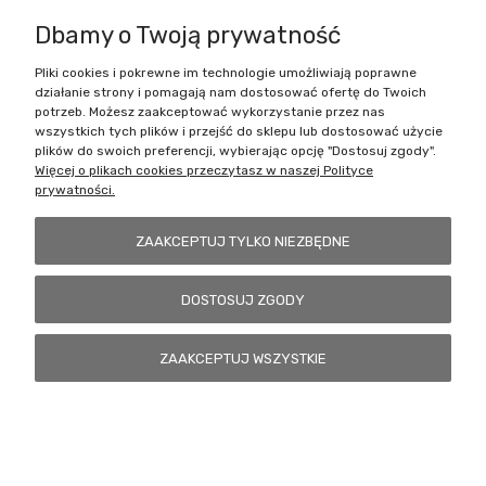
Dbamy o Twoją prywatność
Pliki cookies i pokrewne im technologie umożliwiają poprawne
Battlecult | ul. Benedykta Dybowskiego 45/7, 41-208 Sosnowiec, woj.
działanie strony i pomagają nam dostosować ofertę do Twoich
śląskie | Email:
kontakt@battlecult.pl
Tel.:
669966242
| NIP:
potrzeb. Możesz zaakceptować wykorzystanie przez nas
6443563610 REGON: 520502331
wszystkich tych plików i przejść do sklepu lub dostosować użycie
plików do swoich preferencji, wybierając opcję "Dostosuj zgody".
POKAŻ PEŁNĄ WERSJĘ STRONY
Więcej o plikach cookies przeczytasz w naszej Polityce
prywatności.
Sklep internetowy Shoper.pl
ZAAKCEPTUJ TYLKO NIEZBĘDNE
DOSTOSUJ ZGODY
ZAAKCEPTUJ WSZYSTKIE