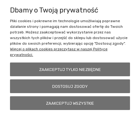
Dbamy o Twoją prywatność
Pliki cookies i pokrewne im technologie umożliwiają poprawne
Battlecult | ul. Benedykta Dybowskiego 45/7, 41-208 Sosnowiec, woj.
działanie strony i pomagają nam dostosować ofertę do Twoich
śląskie | Email:
kontakt@battlecult.pl
Tel.:
669966242
| NIP:
potrzeb. Możesz zaakceptować wykorzystanie przez nas
6443563610 REGON: 520502331
wszystkich tych plików i przejść do sklepu lub dostosować użycie
plików do swoich preferencji, wybierając opcję "Dostosuj zgody".
POKAŻ PEŁNĄ WERSJĘ STRONY
Więcej o plikach cookies przeczytasz w naszej Polityce
prywatności.
Sklep internetowy Shoper.pl
ZAAKCEPTUJ TYLKO NIEZBĘDNE
DOSTOSUJ ZGODY
ZAAKCEPTUJ WSZYSTKIE