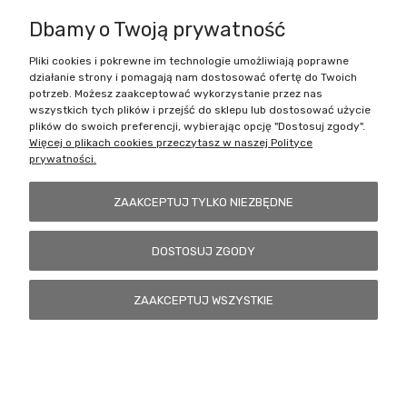
Dbamy o Twoją prywatność
Pliki cookies i pokrewne im technologie umożliwiają poprawne
Battlecult | ul. Benedykta Dybowskiego 45/7, 41-208 Sosnowiec, woj.
działanie strony i pomagają nam dostosować ofertę do Twoich
śląskie | Email:
kontakt@battlecult.pl
Tel.:
669966242
| NIP:
potrzeb. Możesz zaakceptować wykorzystanie przez nas
6443563610 REGON: 520502331
wszystkich tych plików i przejść do sklepu lub dostosować użycie
plików do swoich preferencji, wybierając opcję "Dostosuj zgody".
POKAŻ PEŁNĄ WERSJĘ STRONY
Więcej o plikach cookies przeczytasz w naszej Polityce
prywatności.
Sklep internetowy Shoper.pl
ZAAKCEPTUJ TYLKO NIEZBĘDNE
DOSTOSUJ ZGODY
ZAAKCEPTUJ WSZYSTKIE