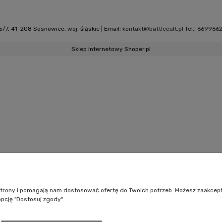
/7, 41-208 Sosnowiec, woj. śląskie | Email:
kontakt@battlecult.pl
Tel.:
669966
Sklep internetowy Shoper.pl
e strony i pomagają nam dostosować ofertę do Twoich potrzeb. Możesz zaakcep
opcję "Dostosuj zgody".