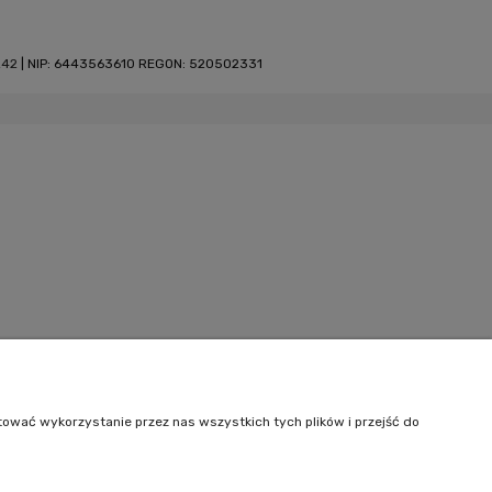
242
| NIP: 6443563610 REGON: 520502331
tować wykorzystanie przez nas wszystkich tych plików i przejść do