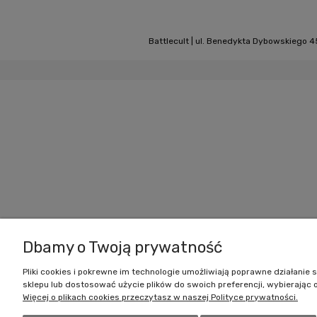
Battlecult | ul. Benedykta Dybowskiego 45
Dbamy o Twoją prywatność
Pliki cookies i pokrewne im technologie umożliwiają poprawne działani
sklepu lub dostosować użycie plików do swoich preferencji, wybierając 
Więcej o plikach cookies przeczytasz w naszej Polityce prywatności.