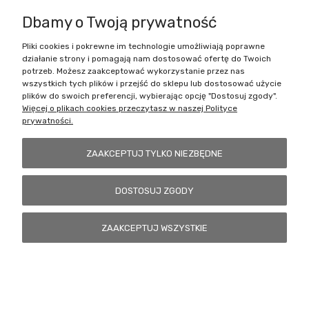
Dbamy o Twoją prywatność
Pliki cookies i pokrewne im technologie umożliwiają poprawne
Battlecult | ul. Benedykta Dybowskiego 45/7, 41-208 Sosnowiec, woj.
działanie strony i pomagają nam dostosować ofertę do Twoich
śląskie | Email:
kontakt@battlecult.pl
Tel.:
669966242
| NIP:
potrzeb. Możesz zaakceptować wykorzystanie przez nas
6443563610 REGON: 520502331
wszystkich tych plików i przejść do sklepu lub dostosować użycie
plików do swoich preferencji, wybierając opcję "Dostosuj zgody".
POKAŻ PEŁNĄ WERSJĘ STRONY
Więcej o plikach cookies przeczytasz w naszej Polityce
prywatności.
Sklep internetowy Shoper.pl
ZAAKCEPTUJ TYLKO NIEZBĘDNE
DOSTOSUJ ZGODY
ZAAKCEPTUJ WSZYSTKIE