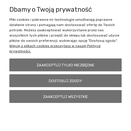
Dbamy o Twoją prywatność
Pliki cookies i pokrewne im technologie umożliwiają poprawne
Battlecult | ul. Benedykta Dybowskiego 45/7, 41-208 Sosnowiec, woj.
działanie strony i pomagają nam dostosować ofertę do Twoich
śląskie | Email:
kontakt@battlecult.pl
Tel.:
669966242
| NIP:
potrzeb. Możesz zaakceptować wykorzystanie przez nas
6443563610 REGON: 520502331
wszystkich tych plików i przejść do sklepu lub dostosować użycie
plików do swoich preferencji, wybierając opcję "Dostosuj zgody".
POKAŻ PEŁNĄ WERSJĘ STRONY
Więcej o plikach cookies przeczytasz w naszej Polityce
prywatności.
Sklep internetowy Shoper.pl
ZAAKCEPTUJ TYLKO NIEZBĘDNE
DOSTOSUJ ZGODY
ZAAKCEPTUJ WSZYSTKIE