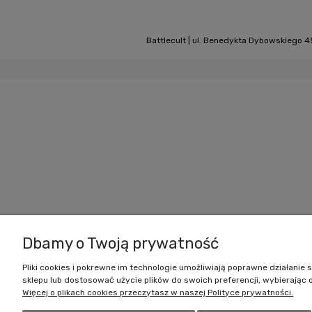
Battlecult | ul. Benedykta Dybowskiego 45
Dbamy o Twoją prywatność
Pliki cookies i pokrewne im technologie umożliwiają poprawne działani
sklepu lub dostosować użycie plików do swoich preferencji, wybierając 
Więcej o plikach cookies przeczytasz w naszej Polityce prywatności.