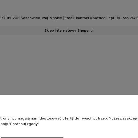
/7, 41-208 Sosnowiec, woj. śląskie | Email:
kontakt@battlecult.pl
Tel.:
669966
Sklep internetowy Shoper.pl
e strony i pomagają nam dostosować ofertę do Twoich potrzeb. Możesz zaakcep
opcję "Dostosuj zgody".