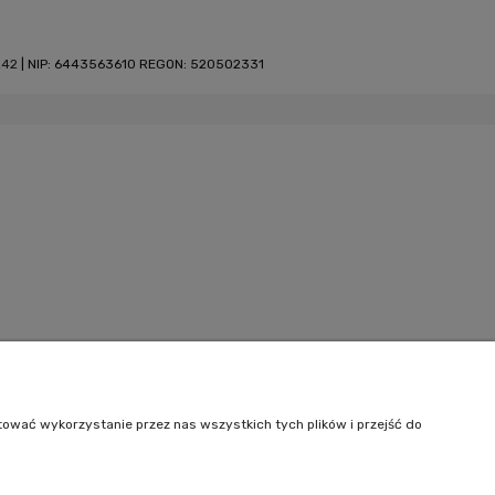
242
| NIP: 6443563610 REGON: 520502331
tować wykorzystanie przez nas wszystkich tych plików i przejść do