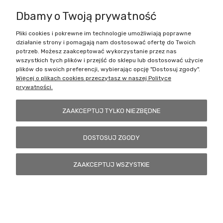
Dbamy o Twoją prywatność
Pliki cookies i pokrewne im technologie umożliwiają poprawne
Battlecult | ul. Benedykta Dybowskiego 45/7, 41-208 Sosnowiec, woj.
działanie strony i pomagają nam dostosować ofertę do Twoich
śląskie | Email:
kontakt@battlecult.pl
Tel.:
669966242
| NIP:
potrzeb. Możesz zaakceptować wykorzystanie przez nas
6443563610 REGON: 520502331
wszystkich tych plików i przejść do sklepu lub dostosować użycie
plików do swoich preferencji, wybierając opcję "Dostosuj zgody".
POKAŻ PEŁNĄ WERSJĘ STRONY
Więcej o plikach cookies przeczytasz w naszej Polityce
prywatności.
Sklep internetowy Shoper.pl
ZAAKCEPTUJ TYLKO NIEZBĘDNE
DOSTOSUJ ZGODY
ZAAKCEPTUJ WSZYSTKIE