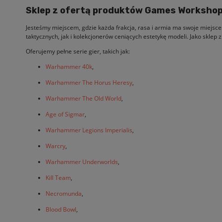
Sklep z ofertą produktów Games Worksho
Jesteśmy miejscem, gdzie każda frakcja, rasa i armia ma swoje miejs
taktycznych, jak i kolekcjonerów ceniących estetykę modeli. Jako skle
Oferujemy pełne serie gier, takich jak:
Warhammer 40k
,
Warhammer The Horus Heresy
,
Warhammer The Old World
,
Age of Sigmar
,
Warhammer Legions Imperialis
,
Warcry
,
Warhammer Underworlds
,
Kill Team
,
Necromunda
,
Blood Bowl
,