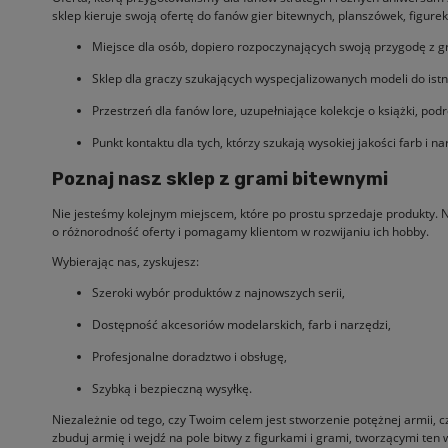
sklep kieruje swoją ofertę do fanów gier bitewnych, planszówek, figur
Miejsce dla osób, dopiero rozpoczynających swoją przygodę z gr
Sklep dla graczy szukających wyspecjalizowanych modeli do istni
Przestrzeń dla fanów lore, uzupełniające kolekcje o książki, podr
Punkt kontaktu dla tych, którzy szukają wysokiej jakości farb i n
Poznaj nasz sklep z grami bitewnymi
Nie jesteśmy kolejnym miejscem, które po prostu sprzedaje produkty. 
o różnorodność oferty i pomagamy klientom w rozwijaniu ich hobby.
Wybierając nas, zyskujesz:
Szeroki wybór produktów z najnowszych serii,
Dostępność akcesoriów modelarskich, farb i narzędzi,
Profesjonalne doradztwo i obsługę,
Szybką i bezpieczną wysyłkę.
Niezależnie od tego, czy Twoim celem jest stworzenie potężnej armii, c
zbuduj armię i wejdź na pole bitwy z figurkami i grami, tworzącymi ten 