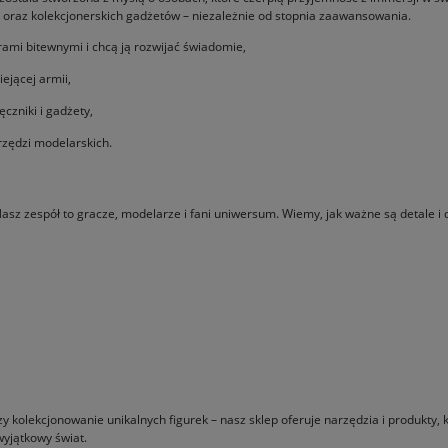
ek oraz kolekcjonerskich gadżetów – niezależnie od stopnia zaawansowania.
ami bitewnymi i chcą ją rozwijać świadomie,
ejącej armii,
ęczniki i gadżety,
arzędzi modelarskich.
Nasz zespół to gracze, modelarze i fani uniwersum. Wiemy, jak ważne są detale 
zy kolekcjonowanie unikalnych figurek – nasz sklep oferuje narzędzia i produkty,
wyjątkowy świat.