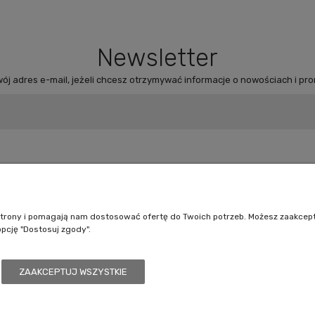
Newsletter
ój adres e-mail, jeżeli chcesz otrzymywać informacje o nowościach i pr
Pomoc
Moje konto
Jak kupować?
Logowanie
e strony i pomagają nam dostosować ofertę do Twoich potrzeb. Możesz zaakcep
opcję "Dostosuj zgody".
Polityka prywatności
Moje zamówienia
Regulamin sklepu
Przechowalnia
Ustawienia konta
ZAAKCEPTUJ WSZYSTKIE
/7, 41-208 Sosnowiec, woj. śląskie | Email:
kontakt@battlecult.pl
Tel.:
669966