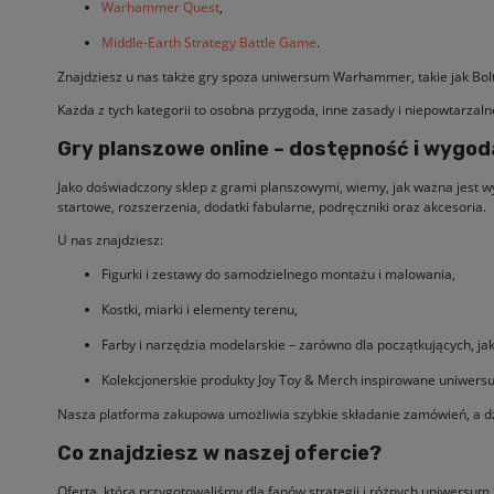
Warhammer Quest
,
Middle-Earth Strategy Battle Game
.
Znajdziesz u nas także gry spoza uniwersum Warhammer, takie jak Bolt A
Każda z tych kategorii to osobna przygoda, inne zasady i niepowtarzaln
Gry planszowe online – dostępność i wygo
Jako doświadczony sklep z grami planszowymi, wiemy, jak ważna jest 
startowe, rozszerzenia, dodatki fabularne, podręczniki oraz akcesoria.
U nas znajdziesz:
Figurki i zestawy do samodzielnego montażu i malowania,
Kostki, miarki i elementy terenu,
Farby i narzędzia modelarskie – zarówno dla początkujących, j
Kolekcjonerskie produkty Joy Toy & Merch inspirowane uniwers
Nasza platforma zakupowa umożliwia szybkie składanie zamówień, a d
Co znajdziesz w naszej ofercie?
Oferta, którą przygotowaliśmy dla fanów strategii i różnych uniwersum