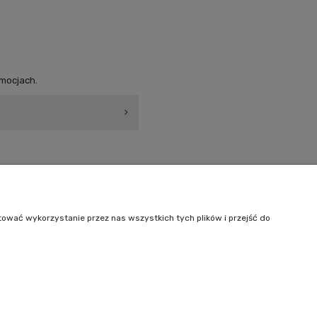
omocjach.
Informacje
O nas
tować wykorzystanie przez nas wszystkich tych plików i przejść do
Kontakt
242
| NIP: 6443563610 REGON: 520502331