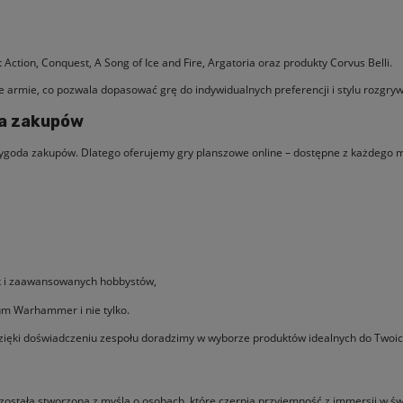
ction, Conquest, A Song of Ice and Fire, Argatoria oraz produkty Corvus Belli.
e armie, co pozwala dopasować grę do indywidualnych preferencji i stylu rozgryw
da zakupów
wygoda zakupów. Dlatego oferujemy gry planszowe online – dostępne z każdego 
ak i zaawansowanych hobbystów,
um Warhammer i nie tylko.
zięki doświadczeniu zespołu doradzimy w wyborze produktów idealnych do Twoic
 została stworzona z myślą o osobach, które czerpią przyjemność z immersji w ś