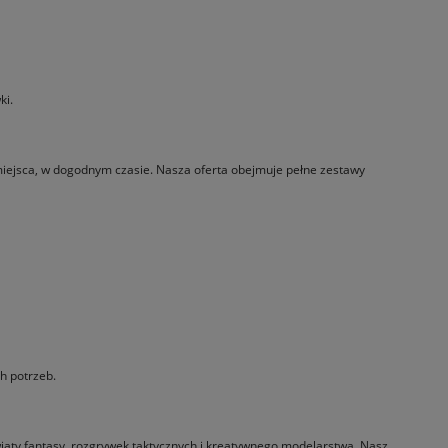
ki.
miejsca, w dogodnym czasie. Nasza oferta obejmuje pełne zestawy
h potrzeb.
wiaty fantasy, rozgrywek taktycznych i kreatywnego modelarstwa. Nasz