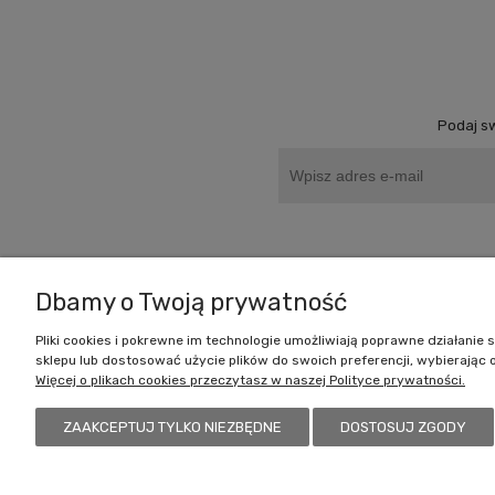
Podaj sw
Zakupy
Dbamy o Twoją prywatność
Czas realizacji zamówienia
Pliki cookies i pokrewne im technologie umożliwiają poprawne działani
sklepu lub dostosować użycie plików do swoich preferencji, wybierając 
Formy płatności
Więcej o plikach cookies przeczytasz w naszej Polityce prywatności.
Koszt dostawy
Reklamacje i zwroty
ZAAKCEPTUJ TYLKO NIEZBĘDNE
DOSTOSUJ ZGODY
Battlecult | ul. Benedykta Dybowskiego 45