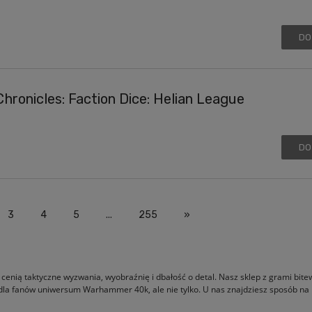
DO
Chronicles: Faction Dice: Helian League
DO
3
4
5
...
255
»
 cenią taktyczne wyzwania, wyobraźnię i dbałość o detal. Nasz sklep z grami bit
 dla fanów uniwersum Warhammer 40k, ale nie tylko. U nas znajdziesz sposób na