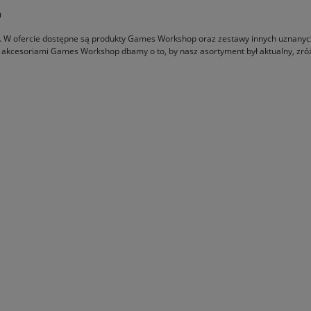
p
ce. W ofercie dostępne są produkty Games Workshop oraz zestawy innych uznany
p z akcesoriami Games Workshop dbamy o to, by nasz asortyment był aktualny, zró