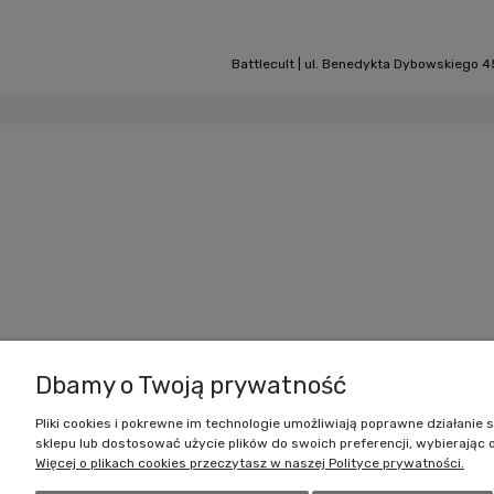
Battlecult | ul. Benedykta Dybowskiego 45
Dbamy o Twoją prywatność
Pliki cookies i pokrewne im technologie umożliwiają poprawne działani
sklepu lub dostosować użycie plików do swoich preferencji, wybierając 
Więcej o plikach cookies przeczytasz w naszej Polityce prywatności.