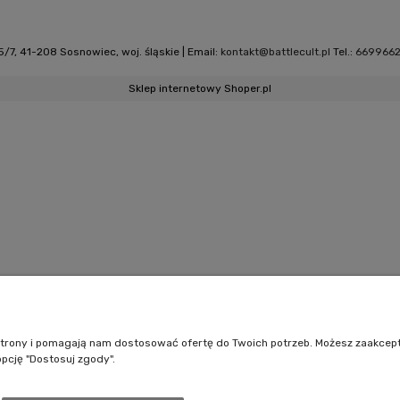
/7, 41-208 Sosnowiec, woj. śląskie | Email:
kontakt@battlecult.pl
Tel.:
669966
Sklep internetowy Shoper.pl
e strony i pomagają nam dostosować ofertę do Twoich potrzeb. Możesz zaakcep
opcję "Dostosuj zgody".