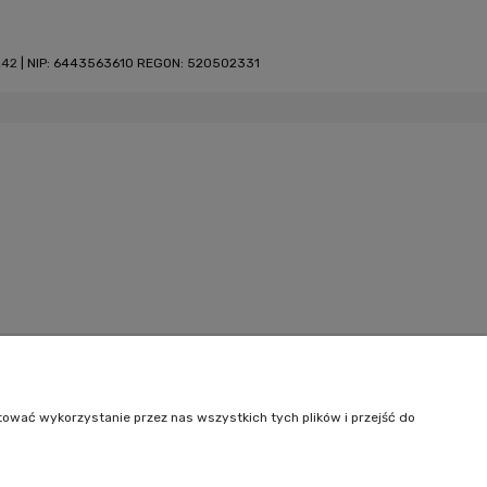
242
| NIP: 6443563610 REGON: 520502331
tować wykorzystanie przez nas wszystkich tych plików i przejść do