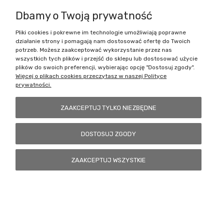
Dbamy o Twoją prywatność
Pliki cookies i pokrewne im technologie umożliwiają poprawne
Battlecult | ul. Benedykta Dybowskiego 45/7, 41-208 Sosnowiec, woj.
działanie strony i pomagają nam dostosować ofertę do Twoich
śląskie | Email:
kontakt@battlecult.pl
Tel.:
669966242
| NIP:
potrzeb. Możesz zaakceptować wykorzystanie przez nas
6443563610 REGON: 520502331
wszystkich tych plików i przejść do sklepu lub dostosować użycie
plików do swoich preferencji, wybierając opcję "Dostosuj zgody".
POKAŻ PEŁNĄ WERSJĘ STRONY
Więcej o plikach cookies przeczytasz w naszej Polityce
prywatności.
Sklep internetowy Shoper.pl
ZAAKCEPTUJ TYLKO NIEZBĘDNE
DOSTOSUJ ZGODY
ZAAKCEPTUJ WSZYSTKIE