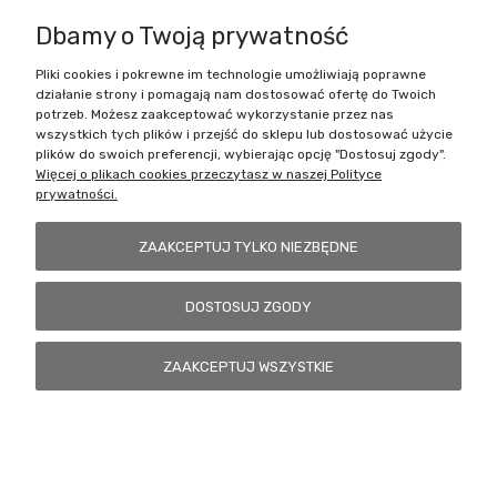
Dbamy o Twoją prywatność
Pliki cookies i pokrewne im technologie umożliwiają poprawne
Battlecult | ul. Benedykta Dybowskiego 45/7, 41-208 Sosnowiec, woj.
działanie strony i pomagają nam dostosować ofertę do Twoich
śląskie | Email:
kontakt@battlecult.pl
Tel.:
669966242
| NIP:
potrzeb. Możesz zaakceptować wykorzystanie przez nas
6443563610 REGON: 520502331
wszystkich tych plików i przejść do sklepu lub dostosować użycie
plików do swoich preferencji, wybierając opcję "Dostosuj zgody".
POKAŻ PEŁNĄ WERSJĘ STRONY
Więcej o plikach cookies przeczytasz w naszej Polityce
prywatności.
Sklep internetowy Shoper.pl
ZAAKCEPTUJ TYLKO NIEZBĘDNE
DOSTOSUJ ZGODY
ZAAKCEPTUJ WSZYSTKIE