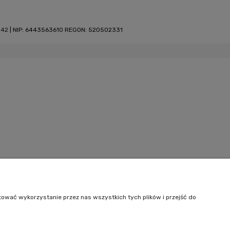
242
| NIP: 6443563610 REGON: 520502331
tować wykorzystanie przez nas wszystkich tych plików i przejść do