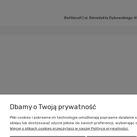
Battlecult | ul. Benedykta Dybowskiego 45
Dbamy o Twoją prywatność
Pliki cookies i pokrewne im technologie umożliwiają poprawne działani
sklepu lub dostosować użycie plików do swoich preferencji, wybierając 
Więcej o plikach cookies przeczytasz w naszej Polityce prywatności.