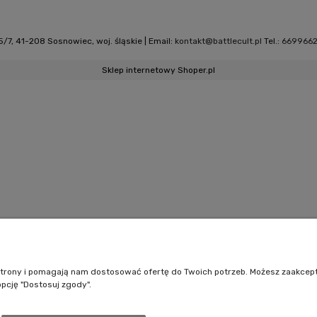
/7, 41-208 Sosnowiec, woj. śląskie | Email:
kontakt@battlecult.pl
Tel.:
669966
Sklep internetowy Shoper.pl
e strony i pomagają nam dostosować ofertę do Twoich potrzeb. Możesz zaakcep
opcję "Dostosuj zgody".