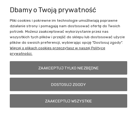
Dbamy o Twoją prywatność
Pliki cookies i pokrewne im technologie umożliwiają poprawne
Battlecult | ul. Benedykta Dybowskiego 45/7, 41-208 Sosnowiec, woj.
działanie strony i pomagają nam dostosować ofertę do Twoich
śląskie | Email:
kontakt@battlecult.pl
Tel.:
669966242
| NIP:
potrzeb. Możesz zaakceptować wykorzystanie przez nas
6443563610 REGON: 520502331
wszystkich tych plików i przejść do sklepu lub dostosować użycie
plików do swoich preferencji, wybierając opcję "Dostosuj zgody".
POKAŻ PEŁNĄ WERSJĘ STRONY
Więcej o plikach cookies przeczytasz w naszej Polityce
prywatności.
Sklep internetowy Shoper.pl
ZAAKCEPTUJ TYLKO NIEZBĘDNE
DOSTOSUJ ZGODY
ZAAKCEPTUJ WSZYSTKIE