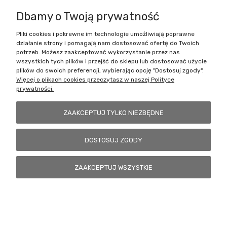
Dbamy o Twoją prywatność
Pliki cookies i pokrewne im technologie umożliwiają poprawne
Battlecult | ul. Benedykta Dybowskiego 45/7, 41-208 Sosnowiec, woj.
działanie strony i pomagają nam dostosować ofertę do Twoich
śląskie | Email:
kontakt@battlecult.pl
Tel.:
669966242
| NIP:
potrzeb. Możesz zaakceptować wykorzystanie przez nas
6443563610 REGON: 520502331
wszystkich tych plików i przejść do sklepu lub dostosować użycie
plików do swoich preferencji, wybierając opcję "Dostosuj zgody".
POKAŻ PEŁNĄ WERSJĘ STRONY
Więcej o plikach cookies przeczytasz w naszej Polityce
prywatności.
Sklep internetowy Shoper.pl
ZAAKCEPTUJ TYLKO NIEZBĘDNE
DOSTOSUJ ZGODY
ZAAKCEPTUJ WSZYSTKIE