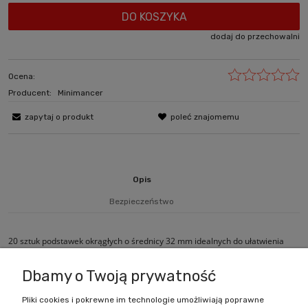
DO KOSZYKA
dodaj do przechowalni
Ocena:
Producent:
Minimancer
zapytaj o produkt
poleć znajomemu
Opis
Bezpieczeństwo
20 sztuk podstawek okrągłych o średnicy 32 mm idealnych do ułatwienia
przenoszenia figurek.
Dbamy o Twoją prywatność
Pliki cookies i pokrewne im technologie umożliwiają poprawne