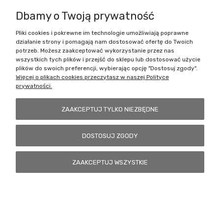
Dbamy o Twoją prywatność
Pliki cookies i pokrewne im technologie umożliwiają poprawne
Battlecult | ul. Benedykta Dybowskiego 45/7, 41-208 Sosnowiec, woj.
działanie strony i pomagają nam dostosować ofertę do Twoich
śląskie | Email:
kontakt@battlecult.pl
Tel.:
669966242
| NIP:
potrzeb. Możesz zaakceptować wykorzystanie przez nas
6443563610 REGON: 520502331
wszystkich tych plików i przejść do sklepu lub dostosować użycie
plików do swoich preferencji, wybierając opcję "Dostosuj zgody".
POKAŻ PEŁNĄ WERSJĘ STRONY
Więcej o plikach cookies przeczytasz w naszej Polityce
prywatności.
Sklep internetowy Shoper.pl
ZAAKCEPTUJ TYLKO NIEZBĘDNE
DOSTOSUJ ZGODY
ZAAKCEPTUJ WSZYSTKIE