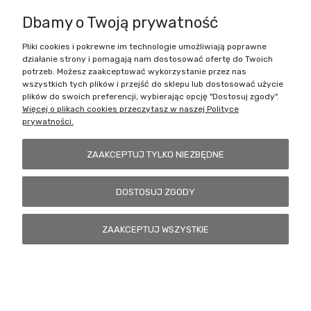
Dbamy o Twoją prywatność
Pliki cookies i pokrewne im technologie umożliwiają poprawne
Battlecult | ul. Benedykta Dybowskiego 45/7, 41-208 Sosnowiec, woj.
działanie strony i pomagają nam dostosować ofertę do Twoich
śląskie | Email:
kontakt@battlecult.pl
Tel.:
669966242
| NIP:
potrzeb. Możesz zaakceptować wykorzystanie przez nas
6443563610 REGON: 520502331
wszystkich tych plików i przejść do sklepu lub dostosować użycie
plików do swoich preferencji, wybierając opcję "Dostosuj zgody".
POKAŻ PEŁNĄ WERSJĘ STRONY
Więcej o plikach cookies przeczytasz w naszej Polityce
prywatności.
Sklep internetowy Shoper.pl
ZAAKCEPTUJ TYLKO NIEZBĘDNE
DOSTOSUJ ZGODY
ZAAKCEPTUJ WSZYSTKIE