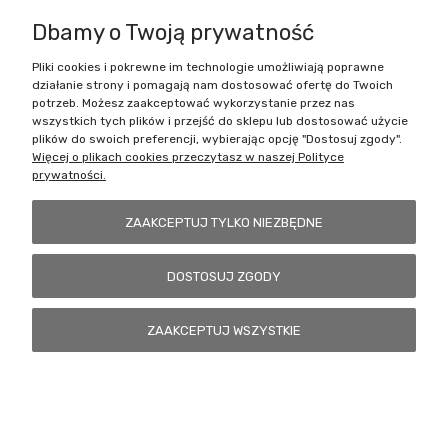
Dbamy o Twoją prywatność
Pliki cookies i pokrewne im technologie umożliwiają poprawne
Battlecult | ul. Benedykta Dybowskiego 45/7, 41-208 Sosnowiec, woj.
działanie strony i pomagają nam dostosować ofertę do Twoich
śląskie | Email:
kontakt@battlecult.pl
Tel.:
669966242
| NIP:
potrzeb. Możesz zaakceptować wykorzystanie przez nas
6443563610 REGON: 520502331
wszystkich tych plików i przejść do sklepu lub dostosować użycie
plików do swoich preferencji, wybierając opcję "Dostosuj zgody".
POKAŻ PEŁNĄ WERSJĘ STRONY
Więcej o plikach cookies przeczytasz w naszej Polityce
prywatności.
Sklep internetowy Shoper.pl
ZAAKCEPTUJ TYLKO NIEZBĘDNE
DOSTOSUJ ZGODY
ZAAKCEPTUJ WSZYSTKIE