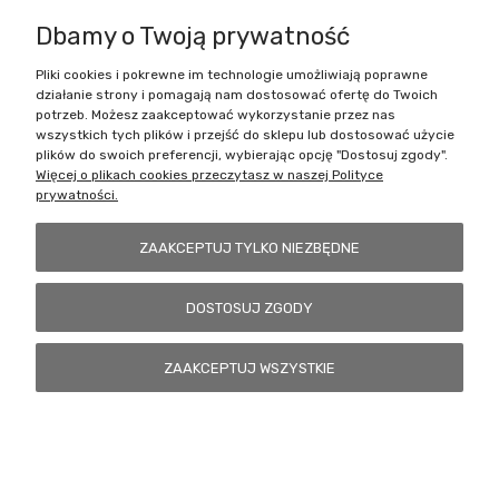
Dbamy o Twoją prywatność
Pliki cookies i pokrewne im technologie umożliwiają poprawne
Battlecult | ul. Benedykta Dybowskiego 45/7, 41-208 Sosnowiec, woj.
działanie strony i pomagają nam dostosować ofertę do Twoich
śląskie | Email:
kontakt@battlecult.pl
Tel.:
669966242
| NIP:
potrzeb. Możesz zaakceptować wykorzystanie przez nas
6443563610 REGON: 520502331
wszystkich tych plików i przejść do sklepu lub dostosować użycie
plików do swoich preferencji, wybierając opcję "Dostosuj zgody".
POKAŻ PEŁNĄ WERSJĘ STRONY
Więcej o plikach cookies przeczytasz w naszej Polityce
prywatności.
Sklep internetowy Shoper.pl
ZAAKCEPTUJ TYLKO NIEZBĘDNE
DOSTOSUJ ZGODY
ZAAKCEPTUJ WSZYSTKIE