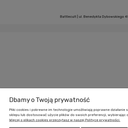
Battlecult | ul. Benedykta Dybowskiego 45
Dbamy o Twoją prywatność
Pliki cookies i pokrewne im technologie umożliwiają poprawne działani
sklepu lub dostosować użycie plików do swoich preferencji, wybierając 
Więcej o plikach cookies przeczytasz w naszej Polityce prywatności.