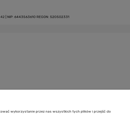
242
| NIP: 6443563610 REGON: 520502331
tować wykorzystanie przez nas wszystkich tych plików i przejść do