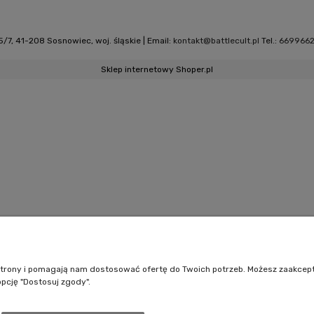
/7, 41-208 Sosnowiec, woj. śląskie | Email:
kontakt@battlecult.pl
Tel.:
669966
Sklep internetowy Shoper.pl
e strony i pomagają nam dostosować ofertę do Twoich potrzeb. Możesz zaakcep
opcję "Dostosuj zgody".