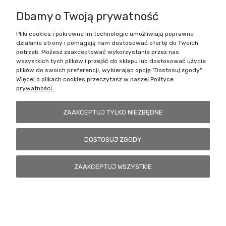
Dbamy o Twoją prywatność
Pliki cookies i pokrewne im technologie umożliwiają poprawne
Battlecult | ul. Benedykta Dybowskiego 45/7, 41-208 Sosnowiec, woj.
działanie strony i pomagają nam dostosować ofertę do Twoich
śląskie | Email:
kontakt@battlecult.pl
Tel.:
669966242
| NIP:
potrzeb. Możesz zaakceptować wykorzystanie przez nas
6443563610 REGON: 520502331
wszystkich tych plików i przejść do sklepu lub dostosować użycie
plików do swoich preferencji, wybierając opcję "Dostosuj zgody".
POKAŻ PEŁNĄ WERSJĘ STRONY
Więcej o plikach cookies przeczytasz w naszej Polityce
prywatności.
Sklep internetowy Shoper.pl
ZAAKCEPTUJ TYLKO NIEZBĘDNE
DOSTOSUJ ZGODY
ZAAKCEPTUJ WSZYSTKIE