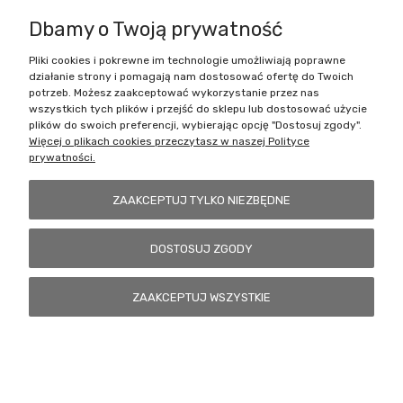
Dbamy o Twoją prywatność
Pliki cookies i pokrewne im technologie umożliwiają poprawne
Battlecult | ul. Benedykta Dybowskiego 45/7, 41-208 Sosnowiec, woj.
działanie strony i pomagają nam dostosować ofertę do Twoich
śląskie | Email:
kontakt@battlecult.pl
Tel.:
669966242
| NIP:
potrzeb. Możesz zaakceptować wykorzystanie przez nas
6443563610 REGON: 520502331
wszystkich tych plików i przejść do sklepu lub dostosować użycie
plików do swoich preferencji, wybierając opcję "Dostosuj zgody".
POKAŻ PEŁNĄ WERSJĘ STRONY
Więcej o plikach cookies przeczytasz w naszej Polityce
prywatności.
Sklep internetowy Shoper.pl
ZAAKCEPTUJ TYLKO NIEZBĘDNE
DOSTOSUJ ZGODY
ZAAKCEPTUJ WSZYSTKIE