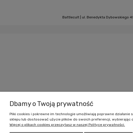
Battlecult | ul. Benedykta Dybowskiego 45
Dbamy o Twoją prywatność
Pliki cookies i pokrewne im technologie umożliwiają poprawne działani
sklepu lub dostosować użycie plików do swoich preferencji, wybierając 
Więcej o plikach cookies przeczytasz w naszej Polityce prywatności.