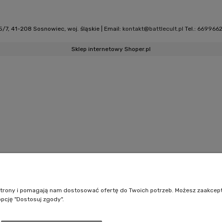
/7, 41-208 Sosnowiec, woj. śląskie | Email:
kontakt@battlecult.pl
Tel.:
669966
Sklep internetowy Shoper.pl
e strony i pomagają nam dostosować ofertę do Twoich potrzeb. Możesz zaakcep
opcję "Dostosuj zgody".