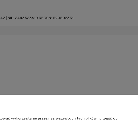
242
| NIP: 6443563610 REGON: 520502331
tować wykorzystanie przez nas wszystkich tych plików i przejść do