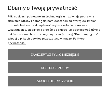
Dbamy o Twoją prywatność
Pliki cookies i pokrewne im technologie umożliwiają poprawne
Battlecult | ul. Benedykta Dybowskiego 45/7, 41-208 Sosnowiec, woj.
działanie strony i pomagają nam dostosować ofertę do Twoich
śląskie | Email:
kontakt@battlecult.pl
Tel.:
669966242
| NIP:
potrzeb. Możesz zaakceptować wykorzystanie przez nas
6443563610 REGON: 520502331
wszystkich tych plików i przejść do sklepu lub dostosować użycie
plików do swoich preferencji, wybierając opcję "Dostosuj zgody".
POKAŻ PEŁNĄ WERSJĘ STRONY
Więcej o plikach cookies przeczytasz w naszej Polityce
prywatności.
Sklep internetowy Shoper.pl
ZAAKCEPTUJ TYLKO NIEZBĘDNE
DOSTOSUJ ZGODY
ZAAKCEPTUJ WSZYSTKIE