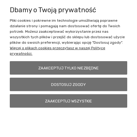
Dbamy o Twoją prywatność
Pliki cookies i pokrewne im technologie umożliwiają poprawne
Battlecult | ul. Benedykta Dybowskiego 45/7, 41-208 Sosnowiec, woj.
działanie strony i pomagają nam dostosować ofertę do Twoich
śląskie | Email:
kontakt@battlecult.pl
Tel.:
669966242
| NIP:
potrzeb. Możesz zaakceptować wykorzystanie przez nas
6443563610 REGON: 520502331
wszystkich tych plików i przejść do sklepu lub dostosować użycie
plików do swoich preferencji, wybierając opcję "Dostosuj zgody".
POKAŻ PEŁNĄ WERSJĘ STRONY
Więcej o plikach cookies przeczytasz w naszej Polityce
prywatności.
Sklep internetowy Shoper.pl
ZAAKCEPTUJ TYLKO NIEZBĘDNE
DOSTOSUJ ZGODY
ZAAKCEPTUJ WSZYSTKIE