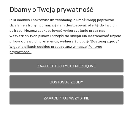
Dbamy o Twoją prywatność
Pliki cookies i pokrewne im technologie umożliwiają poprawne
Battlecult | ul. Benedykta Dybowskiego 45/7, 41-208 Sosnowiec, woj.
działanie strony i pomagają nam dostosować ofertę do Twoich
śląskie | Email:
kontakt@battlecult.pl
Tel.:
669966242
| NIP:
potrzeb. Możesz zaakceptować wykorzystanie przez nas
6443563610 REGON: 520502331
wszystkich tych plików i przejść do sklepu lub dostosować użycie
plików do swoich preferencji, wybierając opcję "Dostosuj zgody".
POKAŻ PEŁNĄ WERSJĘ STRONY
Więcej o plikach cookies przeczytasz w naszej Polityce
prywatności.
Sklep internetowy Shoper.pl
ZAAKCEPTUJ TYLKO NIEZBĘDNE
DOSTOSUJ ZGODY
ZAAKCEPTUJ WSZYSTKIE