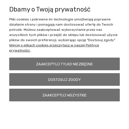
Dbamy o Twoją prywatność
Pliki cookies i pokrewne im technologie umożliwiają poprawne
Battlecult | ul. Benedykta Dybowskiego 45/7, 41-208 Sosnowiec, woj.
działanie strony i pomagają nam dostosować ofertę do Twoich
śląskie | Email:
kontakt@battlecult.pl
Tel.:
669966242
| NIP:
potrzeb. Możesz zaakceptować wykorzystanie przez nas
6443563610 REGON: 520502331
wszystkich tych plików i przejść do sklepu lub dostosować użycie
plików do swoich preferencji, wybierając opcję "Dostosuj zgody".
POKAŻ PEŁNĄ WERSJĘ STRONY
Więcej o plikach cookies przeczytasz w naszej Polityce
prywatności.
Sklep internetowy Shoper.pl
ZAAKCEPTUJ TYLKO NIEZBĘDNE
DOSTOSUJ ZGODY
ZAAKCEPTUJ WSZYSTKIE