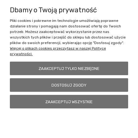
Dbamy o Twoją prywatność
Pliki cookies i pokrewne im technologie umożliwiają poprawne
Battlecult | ul. Benedykta Dybowskiego 45/7, 41-208 Sosnowiec, woj.
działanie strony i pomagają nam dostosować ofertę do Twoich
śląskie | Email:
kontakt@battlecult.pl
Tel.:
669966242
| NIP:
potrzeb. Możesz zaakceptować wykorzystanie przez nas
6443563610 REGON: 520502331
wszystkich tych plików i przejść do sklepu lub dostosować użycie
plików do swoich preferencji, wybierając opcję "Dostosuj zgody".
POKAŻ PEŁNĄ WERSJĘ STRONY
Więcej o plikach cookies przeczytasz w naszej Polityce
prywatności.
Sklep internetowy Shoper.pl
ZAAKCEPTUJ TYLKO NIEZBĘDNE
DOSTOSUJ ZGODY
ZAAKCEPTUJ WSZYSTKIE