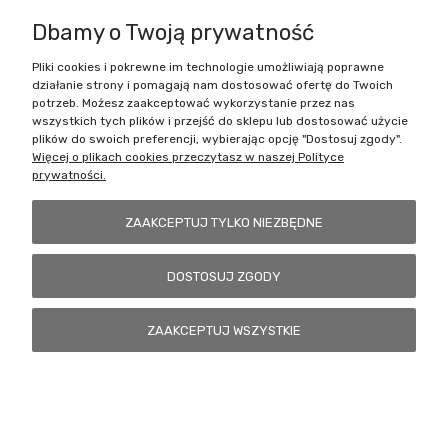
Dbamy o Twoją prywatność
Pliki cookies i pokrewne im technologie umożliwiają poprawne
Battlecult | ul. Benedykta Dybowskiego 45/7, 41-208 Sosnowiec, woj.
działanie strony i pomagają nam dostosować ofertę do Twoich
śląskie | Email:
kontakt@battlecult.pl
Tel.:
669966242
| NIP:
potrzeb. Możesz zaakceptować wykorzystanie przez nas
6443563610 REGON: 520502331
wszystkich tych plików i przejść do sklepu lub dostosować użycie
plików do swoich preferencji, wybierając opcję "Dostosuj zgody".
POKAŻ PEŁNĄ WERSJĘ STRONY
Więcej o plikach cookies przeczytasz w naszej Polityce
prywatności.
Sklep internetowy Shoper.pl
ZAAKCEPTUJ TYLKO NIEZBĘDNE
DOSTOSUJ ZGODY
ZAAKCEPTUJ WSZYSTKIE