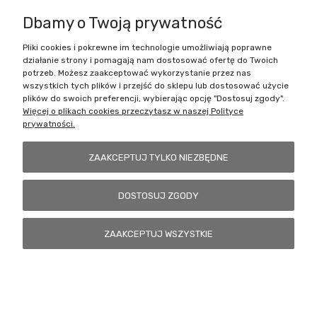
Dbamy o Twoją prywatność
Pliki cookies i pokrewne im technologie umożliwiają poprawne
Battlecult | ul. Benedykta Dybowskiego 45/7, 41-208 Sosnowiec, woj.
działanie strony i pomagają nam dostosować ofertę do Twoich
śląskie | Email:
kontakt@battlecult.pl
Tel.:
669966242
| NIP:
potrzeb. Możesz zaakceptować wykorzystanie przez nas
6443563610 REGON: 520502331
wszystkich tych plików i przejść do sklepu lub dostosować użycie
plików do swoich preferencji, wybierając opcję "Dostosuj zgody".
POKAŻ PEŁNĄ WERSJĘ STRONY
Więcej o plikach cookies przeczytasz w naszej Polityce
prywatności.
Sklep internetowy Shoper.pl
ZAAKCEPTUJ TYLKO NIEZBĘDNE
DOSTOSUJ ZGODY
ZAAKCEPTUJ WSZYSTKIE