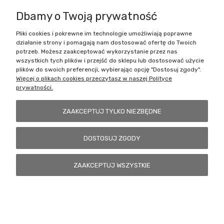
Dbamy o Twoją prywatność
Pliki cookies i pokrewne im technologie umożliwiają poprawne
Battlecult | ul. Benedykta Dybowskiego 45/7, 41-208 Sosnowiec, woj.
działanie strony i pomagają nam dostosować ofertę do Twoich
śląskie | Email:
kontakt@battlecult.pl
Tel.:
669966242
| NIP:
potrzeb. Możesz zaakceptować wykorzystanie przez nas
6443563610 REGON: 520502331
wszystkich tych plików i przejść do sklepu lub dostosować użycie
plików do swoich preferencji, wybierając opcję "Dostosuj zgody".
POKAŻ PEŁNĄ WERSJĘ STRONY
Więcej o plikach cookies przeczytasz w naszej Polityce
prywatności.
Sklep internetowy Shoper.pl
ZAAKCEPTUJ TYLKO NIEZBĘDNE
DOSTOSUJ ZGODY
ZAAKCEPTUJ WSZYSTKIE