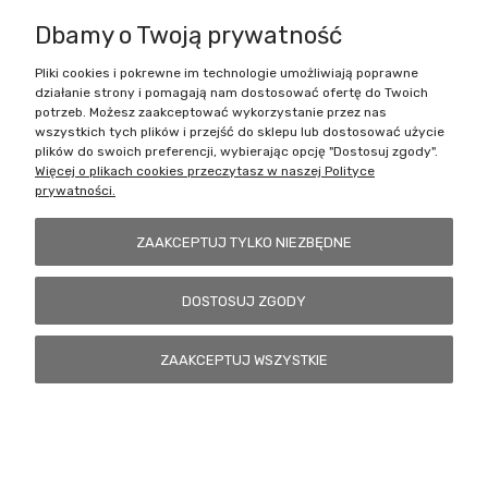
Dbamy o Twoją prywatność
Pliki cookies i pokrewne im technologie umożliwiają poprawne
Battlecult | ul. Benedykta Dybowskiego 45/7, 41-208 Sosnowiec, woj.
działanie strony i pomagają nam dostosować ofertę do Twoich
śląskie | Email:
kontakt@battlecult.pl
Tel.:
669966242
| NIP:
potrzeb. Możesz zaakceptować wykorzystanie przez nas
6443563610 REGON: 520502331
wszystkich tych plików i przejść do sklepu lub dostosować użycie
plików do swoich preferencji, wybierając opcję "Dostosuj zgody".
POKAŻ PEŁNĄ WERSJĘ STRONY
Więcej o plikach cookies przeczytasz w naszej Polityce
prywatności.
Sklep internetowy Shoper.pl
ZAAKCEPTUJ TYLKO NIEZBĘDNE
DOSTOSUJ ZGODY
ZAAKCEPTUJ WSZYSTKIE