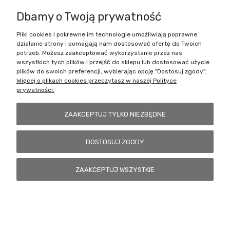
Dbamy o Twoją prywatność
Pliki cookies i pokrewne im technologie umożliwiają poprawne
Battlecult | ul. Benedykta Dybowskiego 45/7, 41-208 Sosnowiec, woj.
działanie strony i pomagają nam dostosować ofertę do Twoich
śląskie | Email:
kontakt@battlecult.pl
Tel.:
669966242
| NIP:
potrzeb. Możesz zaakceptować wykorzystanie przez nas
6443563610 REGON: 520502331
wszystkich tych plików i przejść do sklepu lub dostosować użycie
plików do swoich preferencji, wybierając opcję "Dostosuj zgody".
POKAŻ PEŁNĄ WERSJĘ STRONY
Więcej o plikach cookies przeczytasz w naszej Polityce
prywatności.
Sklep internetowy Shoper.pl
ZAAKCEPTUJ TYLKO NIEZBĘDNE
DOSTOSUJ ZGODY
ZAAKCEPTUJ WSZYSTKIE